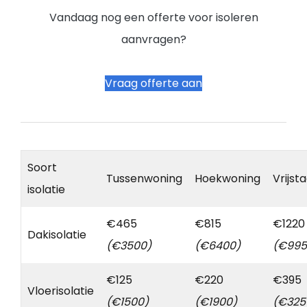
Vandaag nog een offerte voor isoleren
aanvragen?
Vraag offerte aan
Soort
Tussenwoning
Hoekwoning
Vrijst
isolatie
€465
€815
€1220
Dakisolatie
(€3500)
(€6400)
(€995
€125
€220
€395
Vloerisolatie
(€1500)
(€1900)
(€325