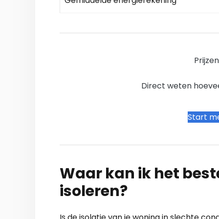
Gemiddelde energierekening
Prijze
Direct weten hoevee
Start me
Waar kan ik het bes
isoleren?
Is de isolatie van je woning in slechte co