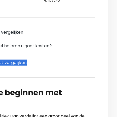
€167,70
n vergelijken
l isoleren u gaat kosten?
t vergelijken
te beginnen met
nditie? Dan verdwijnt een groot deel van de