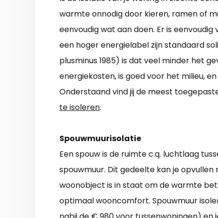
warmte onnodig door kieren, ramen of mur
eenvoudig wat aan doen. Er is eenvoudig
een hoger energielabel zijn standaard sol
plusminus 1985) is dat veel minder het ge
energiekosten, is goed voor het milieu, e
Onderstaand vind jij de meest toegepas
te isoleren
.
Spouwmuurisolatie
Een spouw is de ruimte c.q. luchtlaag tu
spouwmuur. Dit gedeelte kan je opvullen m
woonobject is in staat om de warmte bete
optimaal wooncomfort. Spouwmuur isoler
nabij de € 980 voor tussenwoningen) en j