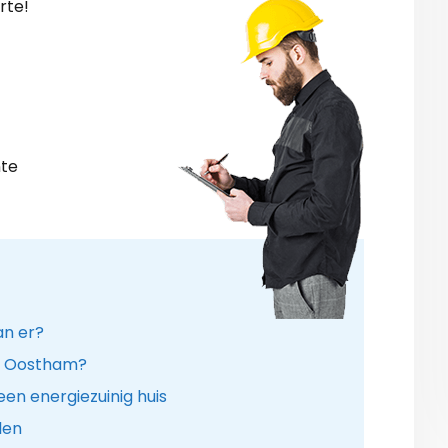
rte!
nte
an er?
 in Oostham?
en energiezuinig huis
len