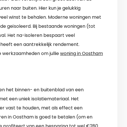
en naar buiten. Hier kun je gelukkig
 veel winst te behalen. Moderne woningen met
ide geïsoleerd. Bij bestaande woningen (tot
val. Het na-isoleren bespaart veel
n heeft een aantrekkelijk rendement.
te werkzaamheden om jullie
woning in Oostham
ssen het binnen- en buitenblad van een
et een uniek isolatiemateriaal. Het
r vast te houden, met als effect een
en in Oostham is goed te betalen (om en
e profiteert van een besparing tot wel €280