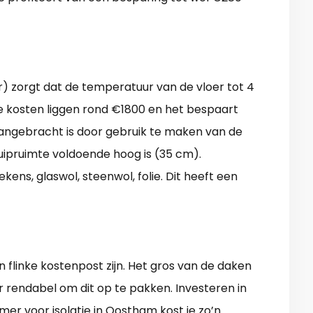
er) zorgt dat de temperatuur van de vloer tot 4
De kosten liggen rond €1800 en het bespaart
aangebracht is door gebruik te maken van de
kruipruimte voldoende hoog is (35 cm).
kens, glaswol, steenwol, folie. Dit heeft een
n flinke kostenpost zijn. Het gros van de daken
eer rendabel om dit op te pakken. Investeren in
mer voor isolatie in Oostham kost je zo’n