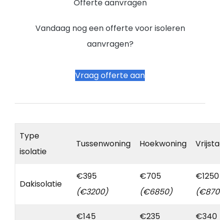
Offerte aanvragen
Vandaag nog een offerte voor isoleren
aanvragen?
Vraag offerte aan
Type
Tussenwoning
Hoekwoning
Vrijst
isolatie
€395
€705
€1250
Dakisolatie
(€3200)
(€6850)
(€870
€145
€235
€340