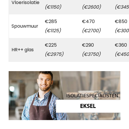
Vloerisolatie
(€1150)
(€2600)
(€345
€285
€470
€850
Spouwmuur
(€1125)
(€2700)
(€300
€225
€290
€360
HR++ glas
(€2975)
(€3750)
(€450