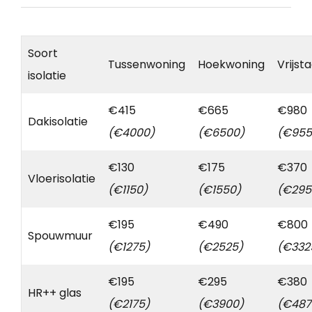
Soort
Tussenwoning
Hoekwoning
Vrijst
isolatie
€415
€665
€980
Dakisolatie
(€4000)
(€6500)
(€955
€130
€175
€370
Vloerisolatie
(€1150)
(€1550)
(€295
€195
€490
€800
Spouwmuur
(€1275)
(€2525)
(€332
€195
€295
€380
HR++ glas
(€2175)
(€3900)
(€487