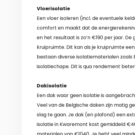
Vloerisolatie
Een vloer isoleren (incl. de eventuele k
comfort en maakt dat de energierekening
en het resultaat is zo’n €190 per jaar. De
kruipruimte. Dit kan als je kruipruimte e
bestaan diverse isolatiematerialen zoals 
isolatiechape. Dit is qua rendement bete
Dakisolatie
Een dak waar geen isolatie is aangebrach
Veel van de Belgische daken zijn matig ge
slag te gaan. Je dak (en plafond) een e
isolatie in Kwaremont kost gemiddeld €460
materialen van €1040. Je hebt veel mind