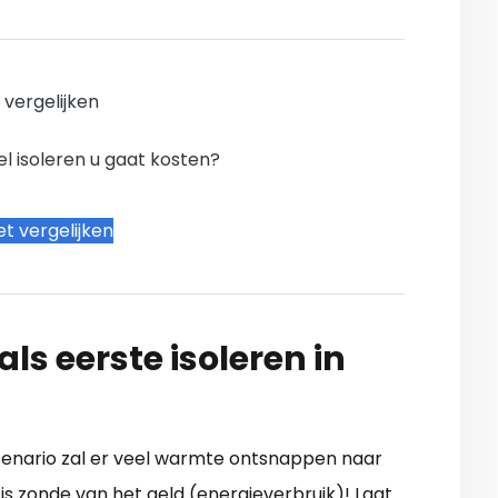
n vergelijken
l isoleren u gaat kosten?
t vergelijken
ls eerste isoleren in
 scenario zal er veel warmte ontsnappen naar
 is zonde van het geld (energieverbruik)! Laat