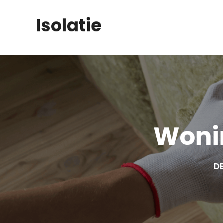
Skip
Isolatie
to
content
Woni
DE