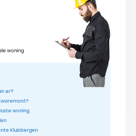
ale woning
an er?
n Kwaremont?
wuste woning
len
ente Kluisbergen