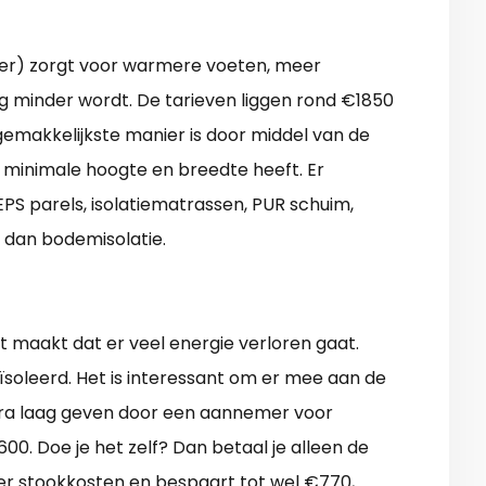
elder) zorgt voor warmere voeten, meer
 minder wordt. De tarieven liggen rond €1850
 gemakkelijkste manier is door middel van de
en minimale hoogte en breedte heeft. Er
EPS parels, isolatiematrassen, PUR schuim,
r dan bodemisolatie.
t maakt dat er veel energie verloren gaat.
ïsoleerd. Het is interessant om er mee aan de
xtra laag geven door een aannemer voor
0. Doe je het zelf? Dan betaal je alleen de
er stookkosten en bespaart tot wel €770,