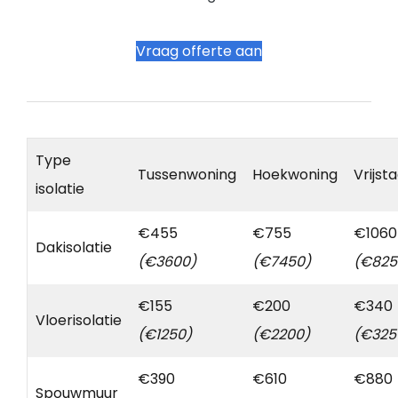
Vraag offerte aan
Type
Tussenwoning
Hoekwoning
Vrijst
isolatie
€455
€755
€1060
Dakisolatie
(€3600)
(€7450)
(€825
€155
€200
€340
Vloerisolatie
(€1250)
(€2200)
(€325
€390
€610
€880
Spouwmuur