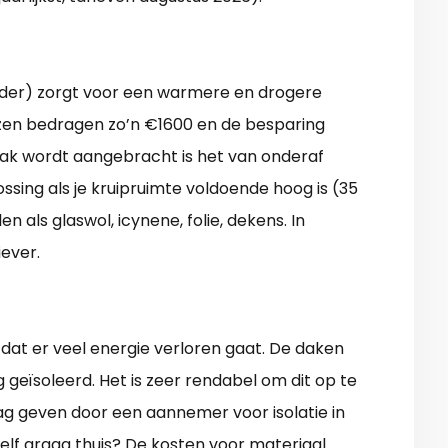
elder) zorgt voor een warmere en drogere
jzen bedragen zo’n €1600 en de besparing
vaak wordt aangebracht is het van onderaf
ssing als je kruipruimte voldoende hoog is (35
n als glaswol, icynene, folie, dekens. In
iever.
 dat er veel energie verloren gaat. De daken
 geïsoleerd. Het is zeer rendabel om dit op te
ag geven door een aannemer voor isolatie in
elf graag thuis? De kosten voor materiaal