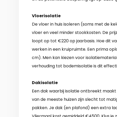
Vloerisolatie
De vloer in huis isoleren (soms met de k
vloer en veel minder stookkosten. De pri
loopt op tot €220 op jaarbasis. Hoe dit 
werken in een kruipruimte. Een prima oplo
cm). Men kan kiezen voor isolatiemateriale
verhouding tot bodemisolatie is dit effect
Dakisolatie
Een dak waarbij isolatie ontbreekt maakt
van de meeste huizen zijn slecht tot matig
pakken. Je dak (en plafond) een extra la
Vliermaal kost gemiddeld €4500. Klus je z