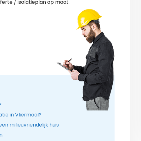
ferte / isolatieplan op maat.
?
tie in Vliermaal?
n milieuvriendelijk huis
n