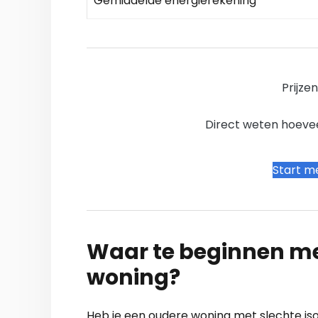
Gemiddelde energierekening
Prijze
Direct weten hoevee
Start me
Waar te beginnen me
woning?
Heb je een oudere woning met slechte isol