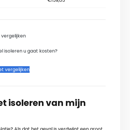
€159,65
n vergelijken
l isoleren u gaat kosten?
t vergelijken
t isoleren van mijn
atie? Als dat het geval is verdwijnt een groot