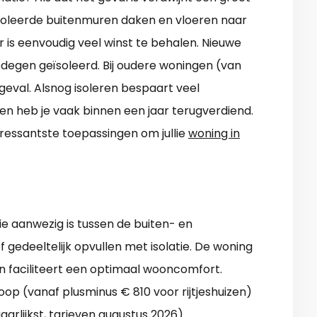
soleerde buitenmuren daken en vloeren naar
. Er is eenvoudig veel winst te behalen. Nieuwe
edegen geïsoleerd. Bij oudere woningen (van
 geval. Alsnog isoleren bespaart veel
 en heb je vaak binnen een jaar terugverdiend.
teressantste toepassingen om jullie
woning in
e aanwezig is tussen de buiten- en
f gedeeltelijk opvullen met isolatie. De woning
n faciliteert een optimaal wooncomfort.
op (vanaf plusminus € 810 voor rijtjeshuizen)
aarlijkst, tarieven augustus 2026).