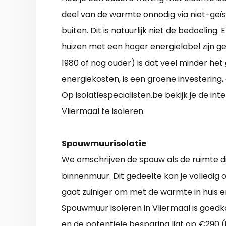
deel van de warmte onnodig via niet-geï
buiten. Dit is natuurlijk niet de bedoeling
huizen met een hoger energielabel zijn g
1980 of nog ouder) is dat veel minder het
energiekosten, is een groene investering,
Op isolatiespecialisten.be bekijk je de in
Vliermaal te isoleren
.
Spouwmuurisolatie
We omschrijven de spouw als de ruimte di
binnenmuur. Dit gedeelte kan je volledig o
gaat zuiniger om met de warmte in huis e
Spouwmuur isoleren in Vliermaal is goedko
en de potentiële besparing ligt op €290 (j