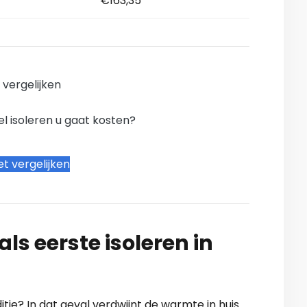
€163,35
n vergelijken
l isoleren u gaat kosten?
t vergelijken
ls eerste isoleren in
ditie? In dat geval verdwijnt de warmte in huis