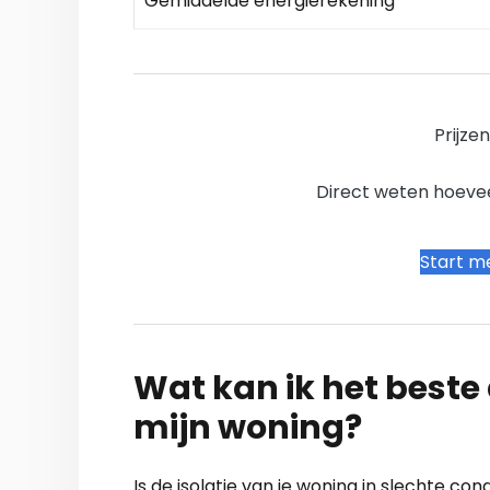
Gemiddelde energierekening
Prijze
Direct weten hoevee
Start me
Wat kan ik het beste a
mijn woning?
Is de isolatie van je woning in slechte con