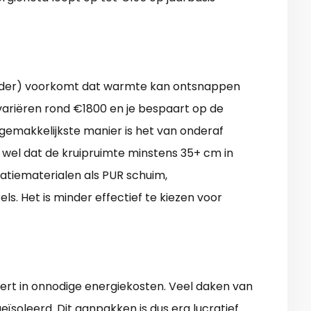
kelder) voorkomt dat warmte kan ontsnappen
 variëren rond €1800 en je bespaart op de
 gemakkelijkste manier is het van onderaf
 wel dat de kruipruimte minstens 35+ cm in
latiematerialen als PUR schuim,
els. Het is minder effectief te kiezen voor
eert in onnodige energiekosten. Veel daken van
eïsoleerd. Dit aanpakken is dus erg lucratief