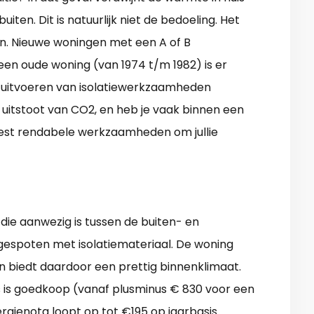
iten. Dit is natuurlijk niet de bedoeling. Het
an. Nieuwe woningen met een A of B
j een oude woning (van 1974 t/m 1982) is er
et uitvoeren van isolatiewerkzaamheden
uitstoot van CO2, en heb je vaak binnen een
 meest rendabele werkzaamheden om jullie
ie aanwezig is tussen de buiten- en
espoten met isolatiemateriaal. De woning
n biedt daardoor een prettig binnenklimaat.
 is goedkoop (vanaf plusminus € 830 voor een
rgienota loopt op tot €195 op jaarbasis