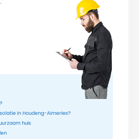
.
r?
isolatie in Houdeng-Aimeries?
uurzaam huis
len