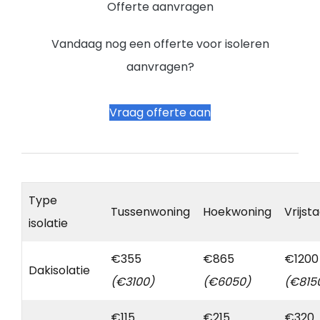
Offerte aanvragen
Vandaag nog een offerte voor isoleren
aanvragen?
Vraag offerte aan
Type
Tussenwoning
Hoekwoning
Vrijst
isolatie
€355
€865
€1200
Dakisolatie
(€3100)
(€6050)
(€815
€115
€215
€320