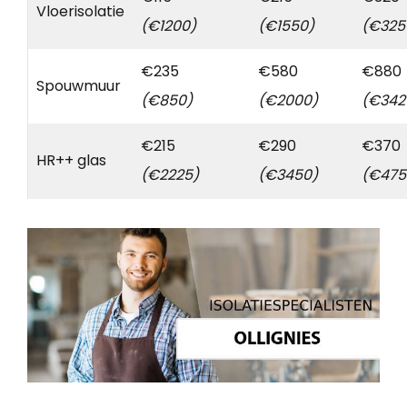
Vloerisolatie
(€1200)
(€1550)
(€325
€235
€580
€880
Spouwmuur
(€850)
(€2000)
(€342
€215
€290
€370
HR++ glas
(€2225)
(€3450)
(€475