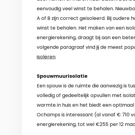
eenvoudig veel winst te behalen. Nieuwb
A of B zijn correct geïsoleerd. Bij oudere 
winst te behalen. Het maken van een isola
energierekening, draagt bij aan een beter 
volgende paragraaf vind jij de meest popu
isoleren
.
Spouwmuurisolatie
Een spouw is de ruimte die aanwezig is tu
volledig of gedeeltelijk opvullen met isol
warmte in huis en het biedt een optimaa
Ochamps is interessant (al vanaf € 710 v
energierekening, tot wel €255 per 12 maa