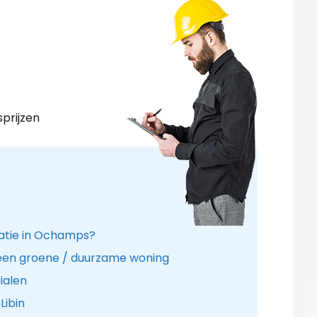
sprijzen
latie in Ochamps?
 een groene / duurzame woning
ialen
Libin