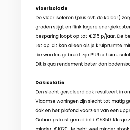
Vloerisolatie
De vloer isoleren (plus evt. de kelder) z
graden stijgt en flink lagere energiekoste
besparing loopt op tot €215 p/jaar. De b
Let op: dit kan alleen als je kruipruimte m
die worden gebruikt zijn PUR schuim, isola
Dit is qua rendement beter dan bodemisol
Dakisolatie
Een slecht geïsoleerd dak resulteert in 
Vlaamse woningen zijn slecht tot matig ge
dak en het plafond voorzien van een upg
Ochamps kost gemiddeld €5350. Klus je ze
minder, €1020. Je hebt veel minder stook