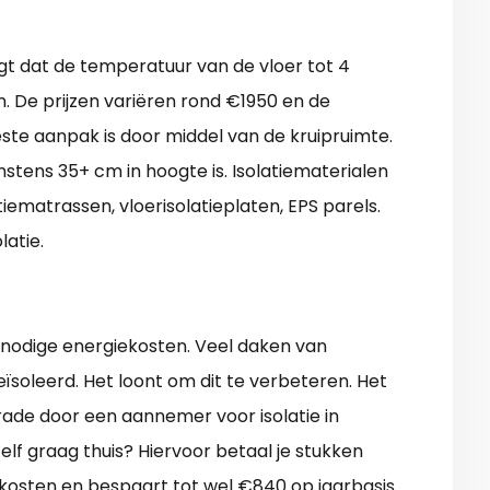
orgt dat de temperatuur van de vloer tot 4
n. De prijzen variëren rond €1950 en de
este aanpak is door middel van de kruipruimte.
instens 35+ cm in hoogte is. Isolatiematerialen
tiematrassen, vloerisolatieplaten, EPS parels.
atie.
onnodige energiekosten. Veel daken van
ïsoleerd. Het loont om dit te verbeteren. Het
rade door een aannemer voor isolatie in
lf graag thuis? Hiervoor betaal je stukken
kosten en bespaart tot wel €840 op jaarbasis.