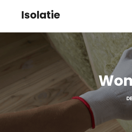
Skip
Isolatie
to
content
Won
DE