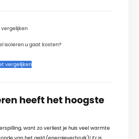
n vergelijken
l isoleren u gaat kosten?
t vergelijken
ren heeft het hoogste
erspilling, want zo verliest je huis veel warmte
onde van het geld (energieverbruik)! Er is