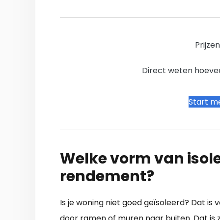
Prijze
Direct weten hoevee
Start me
Welke vorm van isole
rendement?
Is je woning niet goed geïsoleerd? Dat is v
door ramen of muren naar buiten. Dat is z