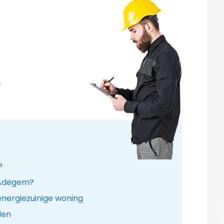
g
?
n Adegem?
nergiezuinige woning
len