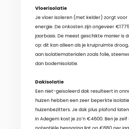
Vloerisolatie
Je vloer isoleren (met kelder) zorgt vo
energie. De onkosten zijn ongeveer €1775
jaarbasis. De meest geschikte manier is 
op: dit kan alleen als je kruipruimte droog
aan isolatiematerialen zoals folie, steenw
dan bodemisolatie.
Dakisolatie
Een niet-geïsoleerd dak resulteert in o
huizen hebben een zeer beperkte isolatiel
huizenbezitters. Je dak plus plafond lat
in Adegem kost je zo’n €4600. Ben je zelf
potentiële besparing ligt op €680 per jaa