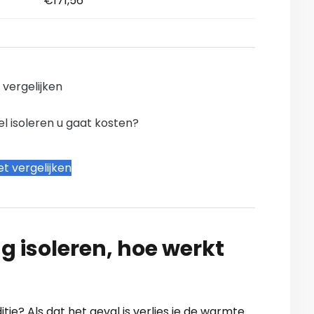
€171,56
n vergelijken
l isoleren u gaat kosten?
t vergelijken
g isoleren, hoe werkt
ditie? Als dat het geval is verlies je de warmte