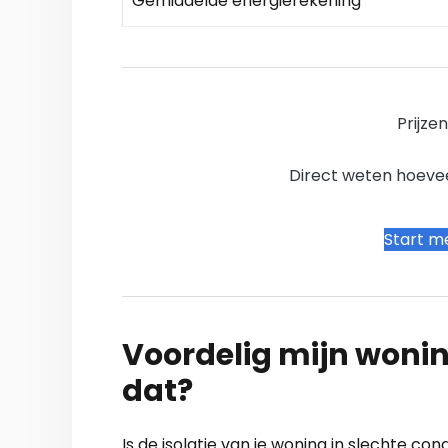
Gemiddelde energierekening
Prijze
Direct weten hoevee
Start me
Voordelig mijn wonin
dat?
Is de isolatie van je woning in slechte con