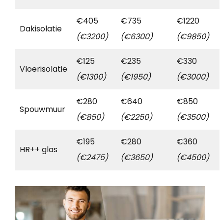
€405
€735
€1220
Dakisolatie
(€3200)
(€6300)
(€9850)
€125
€235
€330
Vloerisolatie
(€1300)
(€1950)
(€3000)
€280
€640
€850
Spouwmuur
(€850)
(€2250)
(€3500)
€195
€280
€360
HR++ glas
(€2475)
(€3650)
(€4500)