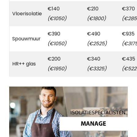
€140
€210
€370
Vloerisolatie
(€1050)
(€1800)
(€285
€390
€490
€935
Spouwmuur
(€1050)
(€2525)
(€317
€200
€340
€435
HR++ glas
(€1950)
(€3325)
(€522