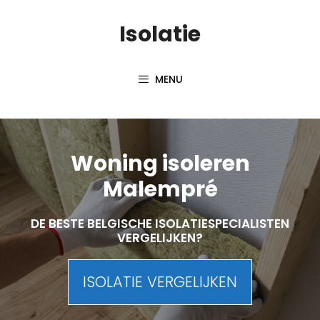
Skip
Isolatie
to
content
MENU
Woning isoleren
Malempré
DE BESTE BELGISCHE ISOLATIESPECIALISTEN
VERGELIJKEN?
ISOLATIE VERGELIJKEN