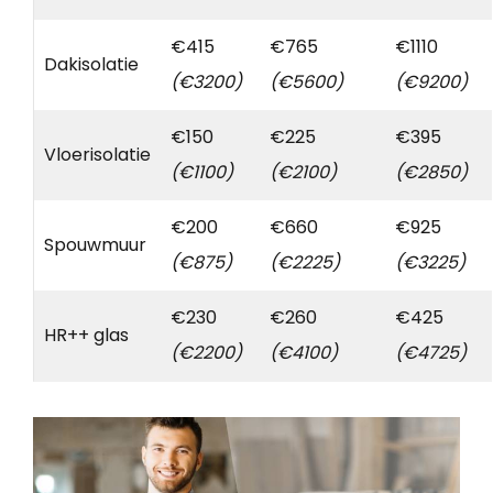
€415
€765
€1110
Dakisolatie
(€3200)
(€5600)
(€9200)
€150
€225
€395
Vloerisolatie
(€1100)
(€2100)
(€2850)
€200
€660
€925
Spouwmuur
(€875)
(€2225)
(€3225)
€230
€260
€425
HR++ glas
(€2200)
(€4100)
(€4725)