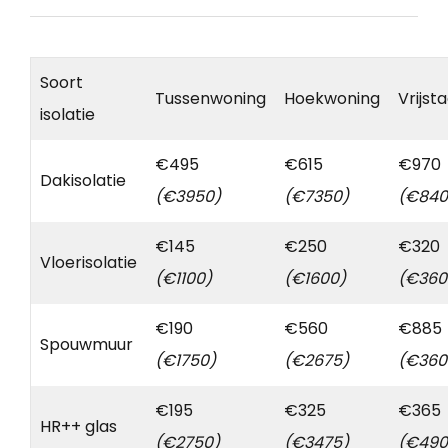
Soort
Tussenwoning
Hoekwoning
Vrijst
isolatie
€495
€615
€970
Dakisolatie
(€3950)
(€7350)
(€840
€145
€250
€320
Vloerisolatie
(€1100)
(€1600)
(€360
€190
€560
€885
Spouwmuur
(€1750)
(€2675)
(€360
€195
€325
€365
HR++ glas
(€2750)
(€3475)
(€490