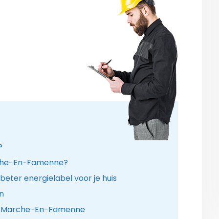
?
Marche-En-Famenne?
eter energielabel voor je huis
n
te Marche-En-Famenne