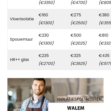
(€3350)
(€4700)
(€805
€160
€275
€380
Vloerisolatie
(€1300)
(€2500)
(€355
€230
€500
€810
Spouwmuur
(€1300)
(€2025)
(€332
€235
€325
€435
HR++ glas
(€2700)
(€3925)
(€517