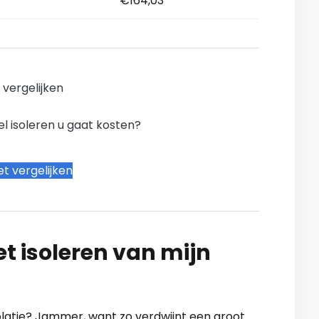
€164,03
n vergelijken
l isoleren u gaat kosten?
t vergelijken
t isoleren van mijn
olatie? Jammer, want zo verdwijnt een groot