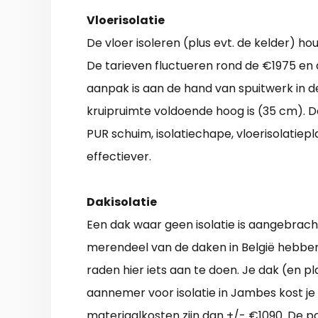
Vloerisolatie
De vloer isoleren (plus evt. de kelder) h
De tarieven fluctueren rond de €1975 en d
aanpak is aan de hand van spuitwerk in d
kruipruimte voldoende hoog is (35 cm). De
PUR schuim, isolatiechape, vloerisolatiepl
effectiever.
Dakisolatie
Een dak waar geen isolatie is aangebracht
merendeel van de daken in België hebben 
raden hier iets aan te doen. Je dak (en 
aannemer voor isolatie in Jambes kost je 
materiaalkosten zijn dan +/- €1090. De po