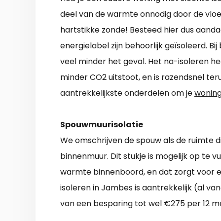
deel van de warmte onnodig door de vloer 
hartstikke zonde! Besteed hier dus aand
energielabel zijn behoorlijk geïsoleerd. B
veel minder het geval. Het na-isoleren hee
minder CO2 uitstoot, en is razendsnel ter
aantrekkelijkste onderdelen om je
woning
Spouwmuurisolatie
We omschrijven de spouw als de ruimte di
binnenmuur. Dit stukje is mogelijk op te v
warmte binnenboord, en dat zorgt voor
isoleren in Jambes is aantrekkelijk (al van
van een besparing tot wel €275 per 12 m