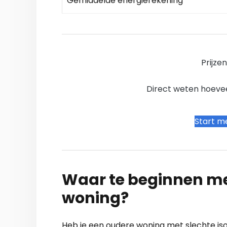
Gemiddelde energierekening
Prijze
Direct weten hoevee
Start me
Waar te beginnen me
woning?
Heb je een oudere woning met slechte is