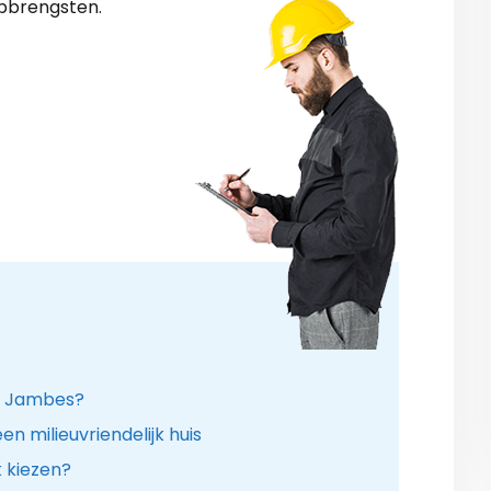
pbrengsten.
in Jambes?
n milieuvriendelijk huis
k kiezen?