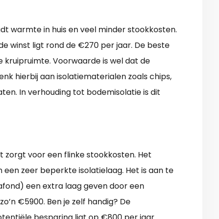
oudt warmte in huis en veel minder stookkosten.
e winst ligt rond de €270 per jaar. De beste
e kruipruimte. Voorwaarde is wel dat de
nk hierbij aan isolatiematerialen zoals chips,
aten. In verhouding tot bodemisolatie is dit
 zorgt voor een flinke stookkosten. Het
een zeer beperkte isolatielaag. Het is aan te
plafond) een extra laag geven door een
zo’n €5900. Ben je zelf handig? De
tentiële besparing ligt op €800 per jaar.