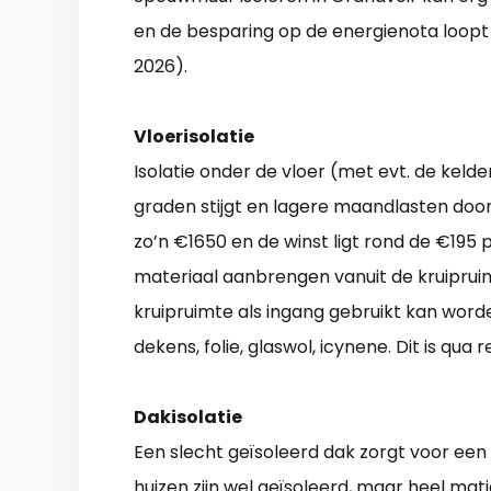
en de besparing op de energienota loopt 
2026).
Vloerisolatie
Isolatie onder de vloer (met evt. de keld
graden stijgt en lagere maandlasten doo
zo’n €1650 en de winst ligt rond de €195 
materiaal aanbrengen vanuit de kruipruimt
kruipruimte als ingang gebruikt kan worde
dekens, folie, glaswol, icynene. Dit is qu
Dakisolatie
Een slecht geïsoleerd dak zorgt voor een
huizen zijn wel geïsoleerd, maar heel mati