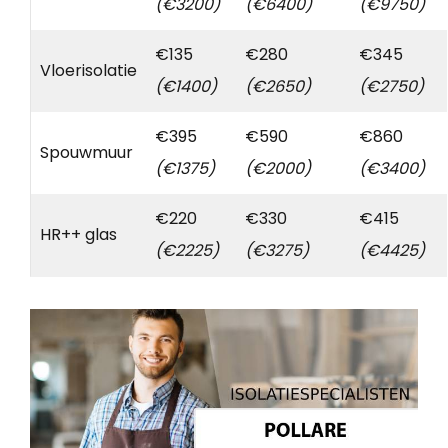
(€3200)
(€6400)
(€9750)
€135
€280
€345
Vloerisolatie
(€1400)
(€2650)
(€2750)
€395
€590
€860
Spouwmuur
(€1375)
(€2000)
(€3400)
€220
€330
€415
HR++ glas
(€2225)
(€3275)
(€4425)