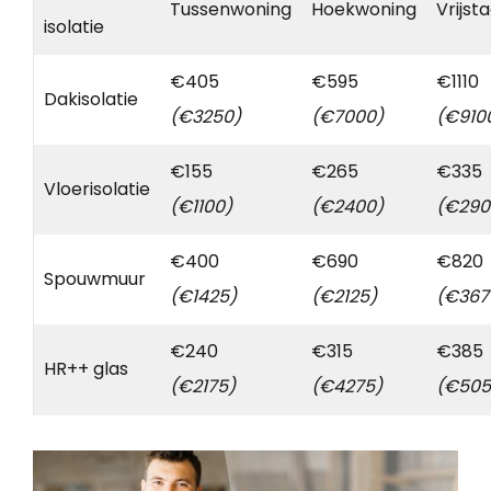
Tussenwoning
Hoekwoning
Vrijst
isolatie
€405
€595
€1110
Dakisolatie
(€3250)
(€7000)
(€910
€155
€265
€335
Vloerisolatie
(€1100)
(€2400)
(€290
€400
€690
€820
Spouwmuur
(€1425)
(€2125)
(€367
€240
€315
€385
HR++ glas
(€2175)
(€4275)
(€505