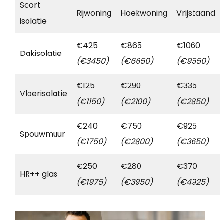
Soort
Rijwoning
Hoekwoning
Vrijstaand
isolatie
€425
€865
€1060
Dakisolatie
(€3450)
(€6650)
(€9550)
€125
€290
€335
Vloerisolatie
(€1150)
(€2100)
(€2850)
€240
€750
€925
Spouwmuur
(€1750)
(€2800)
(€3650)
€250
€280
€370
HR++ glas
(€1975)
(€3950)
(€4925)