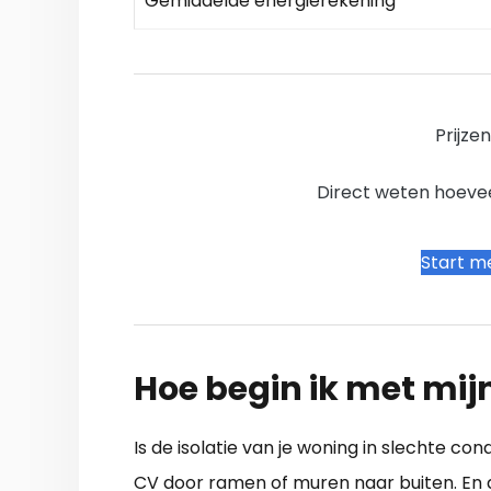
Gemiddelde energierekening
Prijze
Direct weten hoevee
Start me
Hoe begin ik met mij
Is de isolatie van je woning in slechte cond
CV door ramen of muren naar buiten. En da