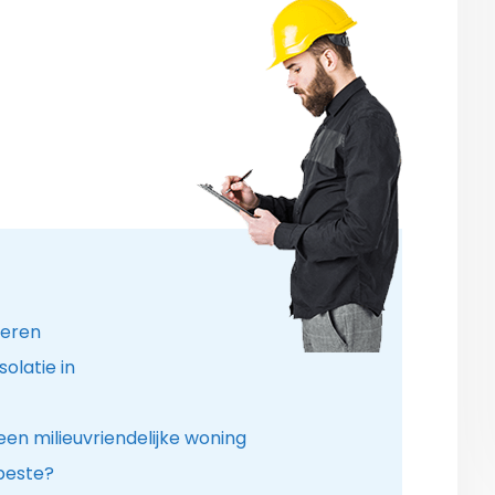
leren
olatie in
en milieuvriendelijke woning
 beste?