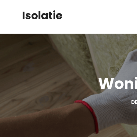
Skip
Isolatie
to
content
Woni
DE