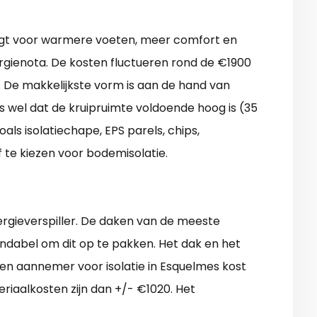
zorgt voor warmere voeten, meer comfort en
gienota. De kosten fluctueren rond de €1900
s. De makkelijkste vorm is aan de hand van
s wel dat de kruipruimte voldoende hoog is (35
oals isolatiechape, EPS parels, chips,
ef te kiezen voor bodemisolatie.
ergieverspiller. De daken van de meeste
rendabel om dit op te pakken. Het dak en het
en aannemer voor isolatie in Esquelmes kost
riaalkosten zijn dan +/- €1020. Het