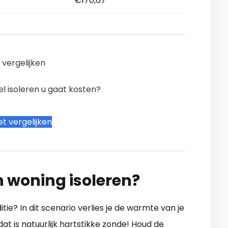
€170,67
n vergelijken
l isoleren u gaat kosten?
t vergelijken
n woning isoleren?
itie? In dit scenario verlies je de warmte van je
t is natuurlijk hartstikke zonde! Houd de