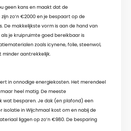
kou geen kans en maakt dat de
zijn zo’n €2000 en je bespaart op de
is. De makkelijkste vorm is aan de hand van
k als je kruipruimte goed bereikbaar is
tiematerialen zoals icynene, folie, steenwol,
 minder aantrekkelijk.
teert in onnodige energiekosten. Het merendeel
d, maar heel matig. De meeste
nk wat besparen. Je dak (en plafond) een
isolatie in Wijchmaal kost om en nabij de
ateriaal liggen op zo’n €980. De besparing