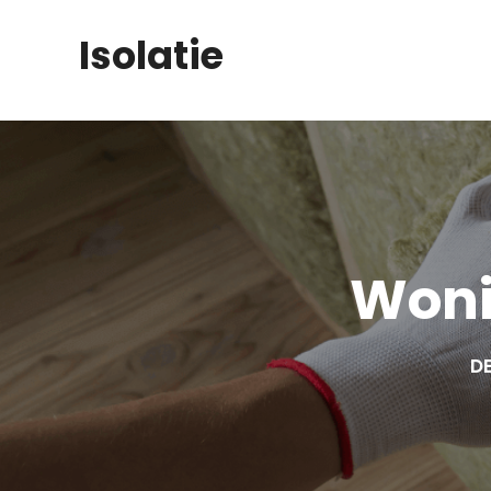
Skip
Isolatie
to
content
Woni
DE