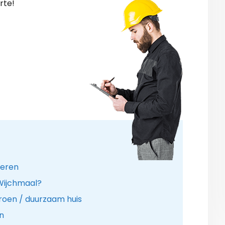
rte!
leren
 Wijchmaal?
roen / duurzaam huis
n