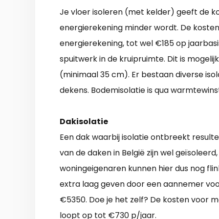
Je vloer isoleren (met kelder) geeft de 
energierekening minder wordt. De kosten 
energierekening, tot wel €185 op jaarbas
spuitwerk in de kruipruimte. Dit is mogelij
(minimaal 35 cm). Er bestaan diverse isola
dekens. Bodemisolatie is qua warmtewinst
Dakisolatie
Een dak waarbij isolatie ontbreekt resul
van de daken in België zijn wel geïsoleer
woningeigenaren kunnen hier dus nog fli
extra laag geven door een aannemer voor 
€5350. Doe je het zelf? De kosten voor m
loopt op tot €730 p/jaar.