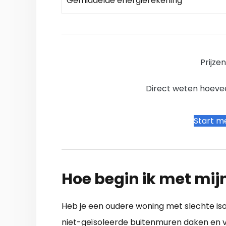
Gemiddelde energierekening
Prijze
Direct weten hoevee
Start me
Hoe begin ik met mij
Heb je een oudere woning met slechte isol
niet-geïsoleerde buitenmuren daken en vl