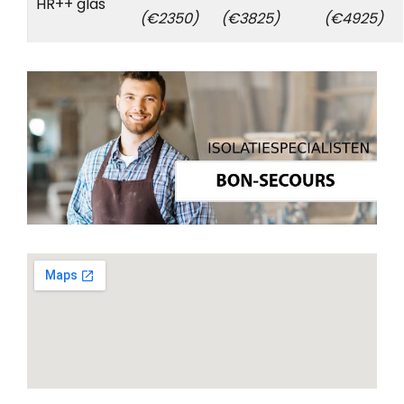
HR++ glas
(€2350)
(€3825)
(€4925)