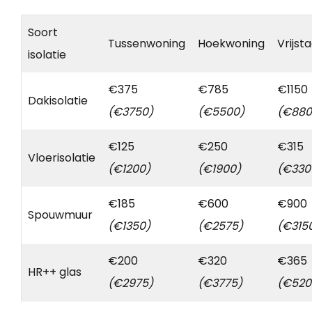
Soort
Tussenwoning
Hoekwoning
Vrijst
isolatie
€375
€785
€1150
Dakisolatie
(€3750)
(€5500)
(€880
€125
€250
€315
Vloerisolatie
(€1200)
(€1900)
(€330
€185
€600
€900
Spouwmuur
(€1350)
(€2575)
(€315
€200
€320
€365
HR++ glas
(€2975)
(€3775)
(€520