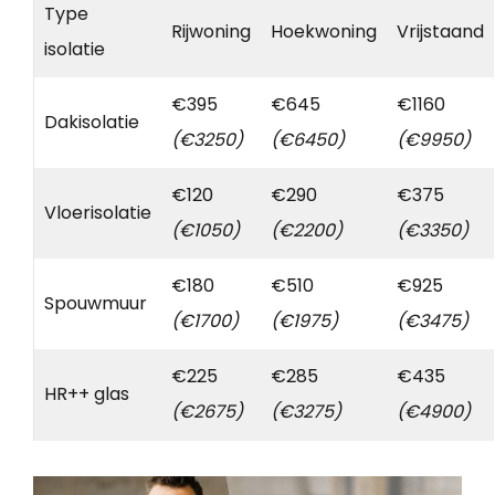
Type
Rijwoning
Hoekwoning
Vrijstaand
isolatie
€395
€645
€1160
Dakisolatie
(€3250)
(€6450)
(€9950)
€120
€290
€375
Vloerisolatie
(€1050)
(€2200)
(€3350)
€180
€510
€925
Spouwmuur
(€1700)
(€1975)
(€3475)
€225
€285
€435
HR++ glas
(€2675)
(€3275)
(€4900)