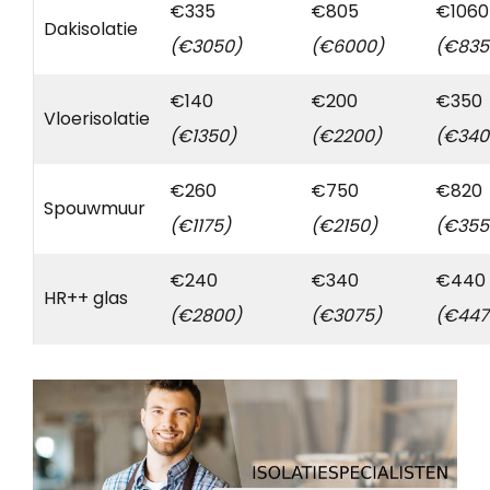
€335
€805
€1060
Dakisolatie
(€3050)
(€6000)
(€835
€140
€200
€350
Vloerisolatie
(€1350)
(€2200)
(€340
€260
€750
€820
Spouwmuur
(€1175)
(€2150)
(€355
€240
€340
€440
HR++ glas
(€2800)
(€3075)
(€447