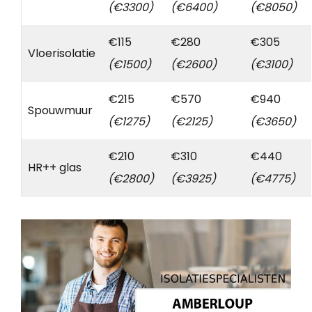
(€3300)
(€6400)
(€8050)
€115
€280
€305
Vloerisolatie
(€1500)
(€2600)
(€3100)
€215
€570
€940
Spouwmuur
(€1275)
(€2125)
(€3650)
€210
€310
€440
HR++ glas
(€2800)
(€3925)
(€4775)