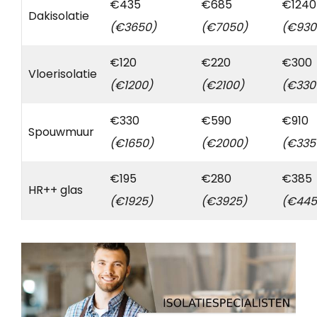
€435
€685
€1240
Dakisolatie
(€3650)
(€7050)
(€930
€120
€220
€300
Vloerisolatie
(€1200)
(€2100)
(€330
€330
€590
€910
Spouwmuur
(€1650)
(€2000)
(€335
€195
€280
€385
HR++ glas
(€1925)
(€3925)
(€445