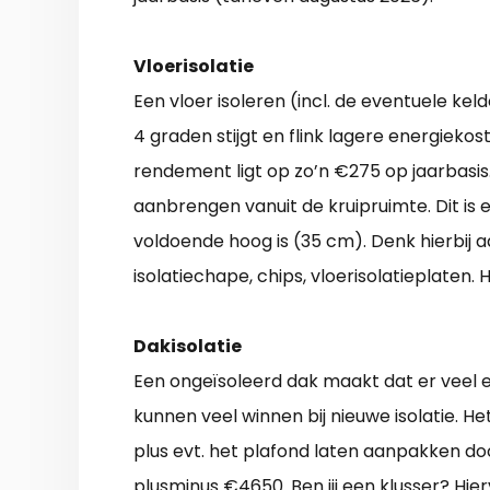
Vloerisolatie
Een vloer isoleren (incl. de eventuele ke
4 graden stijgt en flink lagere energieko
rendement ligt op zo’n €275 op jaarbasis
aanbrengen vanuit de kruipruimte. Dit is 
voldoende hoog is (35 cm). Denk hierbij a
isolatiechape, chips, vloerisolatieplaten. 
Dakisolatie
Een ongeïsoleerd dak maakt dat er veel 
kunnen veel winnen bij nieuwe isolatie. He
plus evt. het plafond laten aanpakken doo
plusminus €4650. Ben jij een klusser? Hie