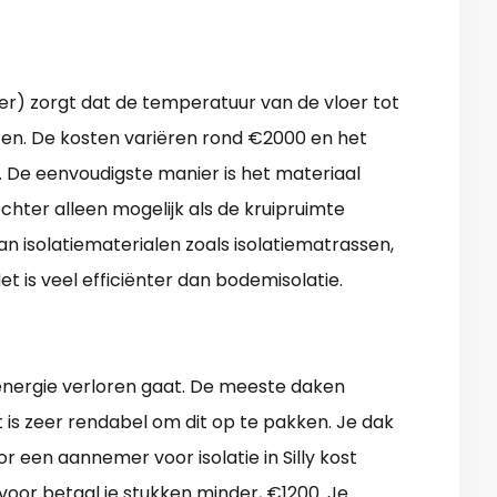
lder) zorgt dat de temperatuur van de vloer tot
sten. De kosten variëren rond €2000 en het
. De eenvoudigste manier is het materiaal
echter alleen mogelijk als de kruipruimte
an isolatiematerialen zoals isolatiematrassen,
Het is veel efficiënter dan bodemisolatie.
energie verloren gaat. De meeste daken
t is zeer rendabel om dit op te pakken. Je dak
r een aannemer voor isolatie in Silly kost
rvoor betaal je stukken minder, €1200. Je