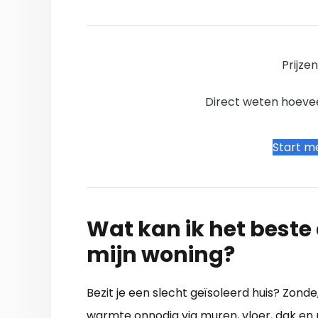
Prijze
Direct weten hoevee
Start me
Wat kan ik het beste a
mijn woning?
Bezit je een slecht geïsoleerd huis? Zond
warmte onnodig via muren, vloer, dak en r