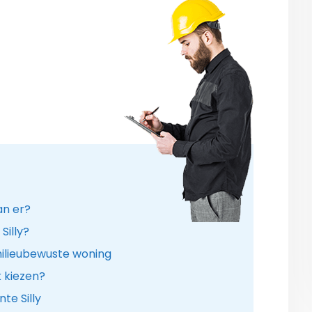
an er?
Silly?
ilieubewuste woning
k kiezen?
te Silly