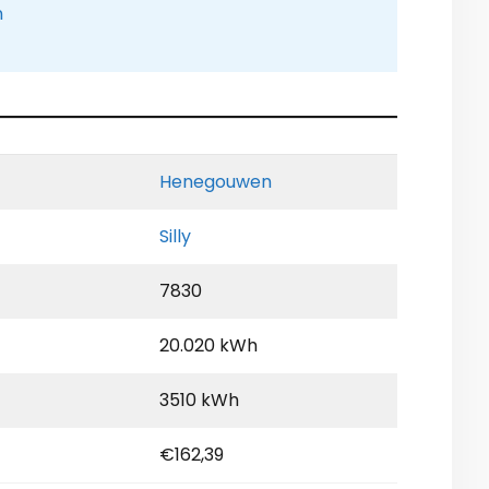
n
Henegouwen
Silly
7830
20.020 kWh
3510 kWh
€162,39