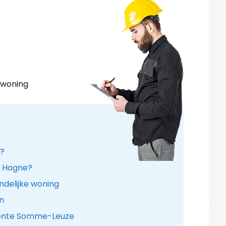
 woning
n?
in Hogne?
ndelijke woning
n
meente Somme-Leuze