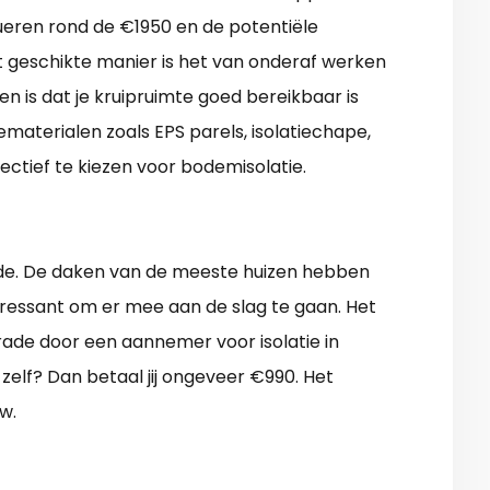
tueren rond de €1950 en de potentiële
t geschikte manier is het van onderaf werken
n is dat je kruipruimte goed bereikbaar is
ematerialen zoals EPS parels, isolatiechape,
fectief te kiezen voor bodemisolatie.
onde. De daken van de meeste huizen hebben
teressant om er mee aan de slag te gaan. Het
rade door een aannemer voor isolatie in
elf? Dan betaal jij ongeveer €990. Het
w.