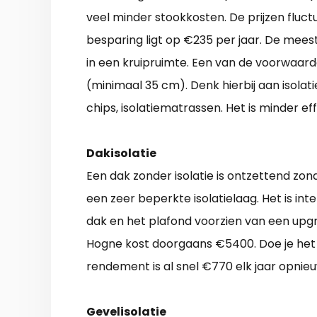
veel minder stookkosten. De prijzen fluc
besparing ligt op €235 per jaar. De mees
in een kruipruimte. Een van de voorwaarde
(minimaal 35 cm). Denk hierbij aan isolati
chips, isolatiematrassen. Het is minder ef
Dakisolatie
Een dak zonder isolatie is ontzettend z
een zeer beperkte isolatielaag. Het is in
dak en het plafond voorzien van een upg
Hogne kost doorgaans €5400. Doe je het z
rendement is al snel €770 elk jaar opnieu
Gevelisolatie