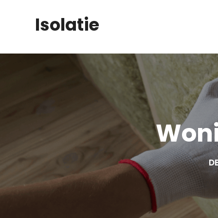
Skip
Isolatie
to
content
Woni
DE