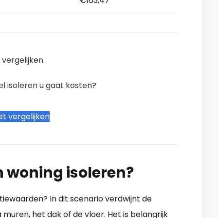
€163,47
n vergelijken
l isoleren u gaat kosten?
t vergelijken
n woning isoleren?
atiewaarden? In dit scenario verdwijnt de
muren, het dak of de vloer. Het is belangrijk