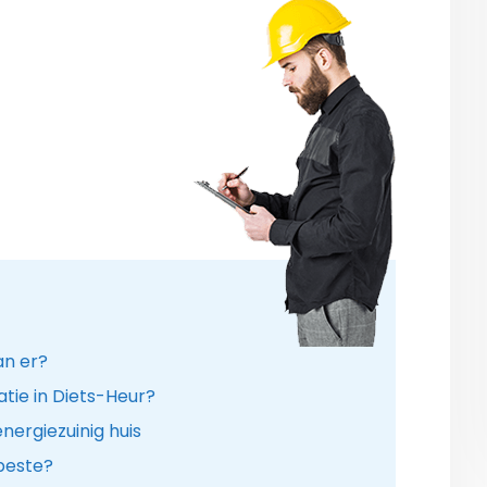
an er?
tie in Diets-Heur?
ergiezuinig huis
 beste?