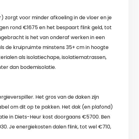
r) zorgt voor minder afkoeling in de vloer en je
gen rond €1675 en het bespaart flink geld, tot
ngebracht is het van onderaf werken in een
k als de kruipruimte minstens 35+ cm in hoogte
erialen als isolatiechape, isolatiematrassen,
ënter dan bodemisolatie.
rgieverspiller. Het gros van de daken zijn
abel om dit op te pakken. Het dak (en plafond)
tie in Diets-Heur kost doorgaans €5700. Ben
030. Je energiekosten dalen flink, tot wel €710,