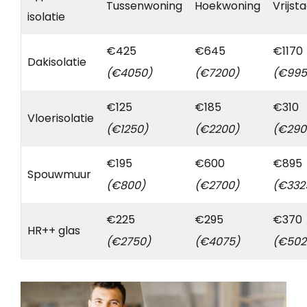
Tussenwoning
Hoekwoning
Vrijst
isolatie
€425
€645
€1170
Dakisolatie
(€4050)
(€7200)
(€995
€125
€185
€310
Vloerisolatie
(€1250)
(€2200)
(€290
€195
€600
€895
Spouwmuur
(€800)
(€2700)
(€332
€225
€295
€370
HR++ glas
(€2750)
(€4075)
(€502