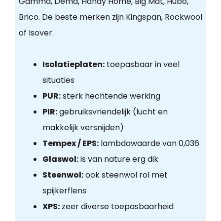
Gamma, Dema, Handy Home, Big Mat, Hubo,
Brico. De beste merken zijn Kingspan, Rockwool
of Isover.
Isolatieplaten:
toepasbaar in veel
situaties
PUR:
sterk hechtende werking
PIR:
gebruiksvriendelijk (lucht en
makkelijk versnijden)
Tempex / EPS:
lambdawaarde van 0,036
Glaswol:
is van nature erg dik
Steenwol:
ook steenwol rol met
spijkerflens
XPS:
zeer diverse toepasbaarheid