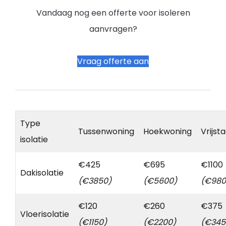
Vandaag nog een offerte voor isoleren
aanvragen?
Vraag offerte aan
Type
Tussenwoning
Hoekwoning
Vrijst
isolatie
€425
€695
€1100
Dakisolatie
(€3850)
(€5600)
(€980
€120
€260
€375
Vloerisolatie
(€1150)
(€2200)
(€345