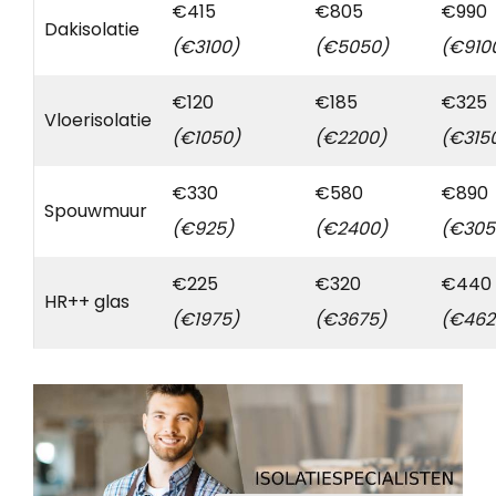
€415
€805
€990
Dakisolatie
(€3100)
(€5050)
(€910
€120
€185
€325
Vloerisolatie
(€1050)
(€2200)
(€315
€330
€580
€890
Spouwmuur
(€925)
(€2400)
(€305
€225
€320
€440
HR++ glas
(€1975)
(€3675)
(€462