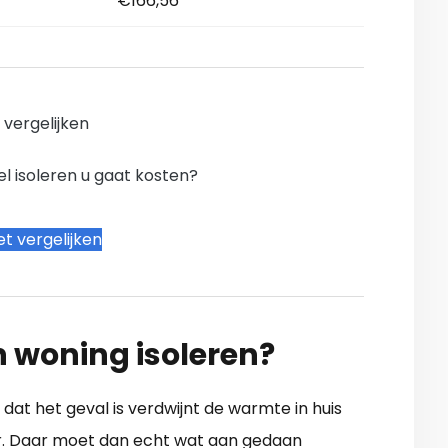
€166,56
n vergelijken
l isoleren u gaat kosten?
t vergelijken
n woning isoleren?
dat het geval is verdwijnt de warmte in huis
oer. Daar moet dan echt wat aan gedaan