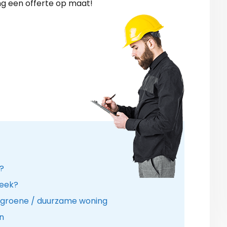
ng een offerte op maat!
r?
beek?
 groene / duurzame woning
n