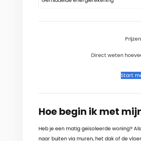
Gemiddelde energierekening
Prijze
Direct weten hoevee
Start me
Hoe begin ik met mij
Heb je een matig geïsoleerde woning? Als 
naar buiten via muren, het dak of de vl