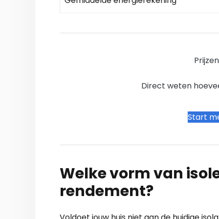
Gemiddelde energierekening
Prijze
Direct weten hoevee
Start me
Welke vorm van isole
rendement?
Voldoet jouw huis niet aan de huidige iso