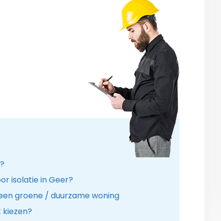
n?
or isolatie in Geer?
 een groene / duurzame woning
k kiezen?