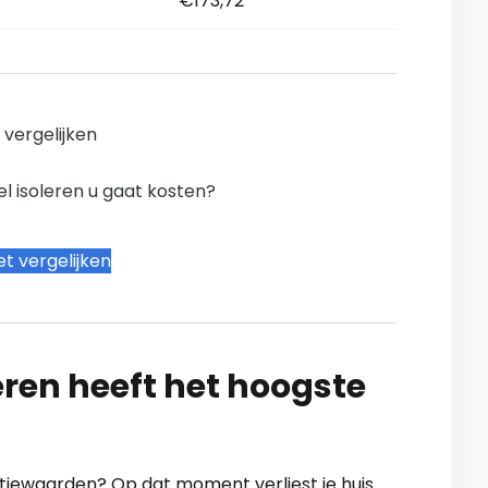
€173,72
n vergelijken
l isoleren u gaat kosten?
t vergelijken
ren heeft het hoogste
latiewaarden? Op dat moment verliest je huis