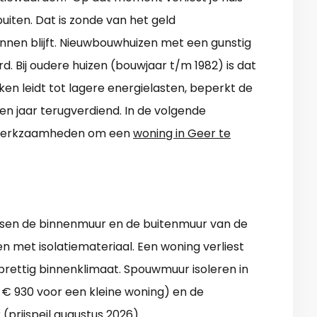
iten. Dat is zonde van het geld
nnen blijft. Nieuwbouwhuizen met een gunstig
erd. Bij oudere huizen (bouwjaar t/m 1982) is dat
en leidt tot lagere energielasten, beperkt de
en jaar terugverdiend. In de volgende
e werkzaamheden om een
woning in Geer te
ssen de binnenmuur en de buitenmuur van de
len met isolatiemateriaal. Een woning verliest
prettig binnenklimaat. Spouwmuur isoleren in
 € 930 voor een kleine woning) en de
 (prijspeil augustus 2026).