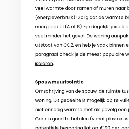
veel warmte door ramen of muren naar bu
(energieverbruik)! Zorg dat de warmte bi
energielabel (A of B) zijn degelijk geïsole
veel minder het geval. De woning aanpakk
uitstoot van CO2, en heb je vaak binnen e
paragraaf check je de meest populair
isoleren
.
Spouwmuurisolatie
Omschrijving van de spouw: de ruimte tu
woning. Dit gedeelte is mogelijk op te vul
niet onnodig warmte met als gevolg een 
Geer is goed te betalen (vanaf plusminus
potentiële besparing ligt op €190 per jaar