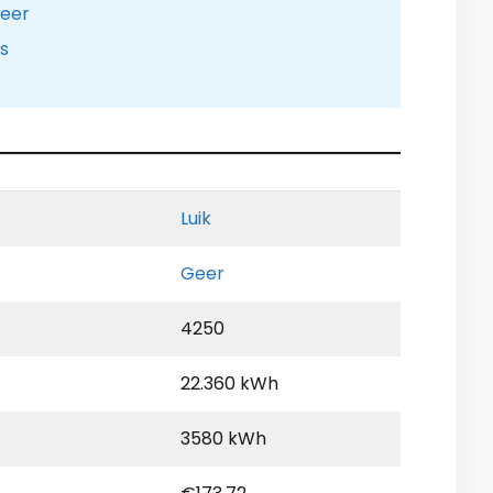
Geer
is
Luik
Geer
4250
22.360 kWh
3580 kWh