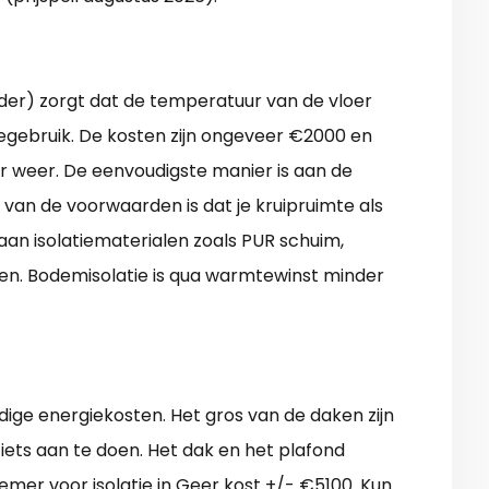
lder) zorgt dat de temperatuur van de vloer
iegebruik. De kosten zijn ongeveer €2000 en
ar weer. De eenvoudigste manier is aan de
 van de voorwaarden is dat je kruipruimte als
aan isolatiematerialen zoals PUR schuim,
ssen. Bodemisolatie is qua warmtewinst minder
odige energiekosten. Het gros van de daken zijn
 iets aan te doen. Het dak en het plafond
mer voor isolatie in Geer kost +/- €5100. Kun