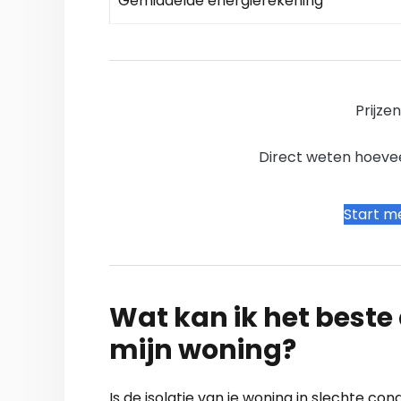
Gemiddelde energierekening
Prijze
Direct weten hoevee
Start me
Wat kan ik het beste a
mijn woning?
Is de isolatie van je woning in slechte c