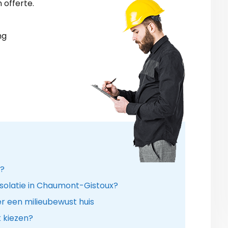
 offerte.
ng
n?
isolatie in Chaumont-Gistoux?
r een milieubewust huis
k kiezen?