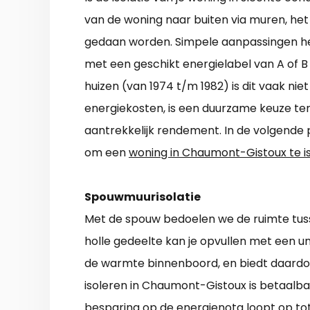
van de woning naar buiten via muren, het
gedaan worden. Simpele aanpassingen he
met een geschikt energielabel van A of B 
huizen (van 1974 t/m 1982) is dit vaak niet
energiekosten, is een duurzame keuze ten
aantrekkelijk rendement. In de volgende 
om een
woning in Chaumont-Gistoux te i
Spouwmuurisolatie
Met de spouw bedoelen we de ruimte tus
holle gedeelte kan je opvullen met een u
de warmte binnenboord, en biedt daard
isoleren in Chaumont-Gistoux is betaalba
besparing op de energienota loopt op tot