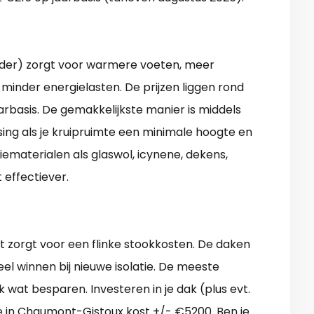
elder) zorgt voor warmere voeten, meer
minder energielasten. De prijzen liggen rond
arbasis. De gemakkelijkste manier is middels
sing als je kruipruimte een minimale hoogte en
iematerialen als glaswol, icynene, dekens,
t effectiever.
t zorgt voor een flinke stookkosten. De daken
l winnen bij nieuwe isolatie. De meeste
 wat besparen. Investeren in je dak (plus evt.
e in Chaumont-Gistoux kost +/- €5200. Ben je