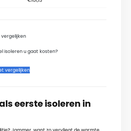
€161,13
n vergelijken
l isoleren u gaat kosten?
t vergelijken
ls eerste isoleren in
onditie? Jammer, want zo vervliegt de warmte