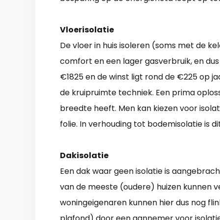
Vloerisolatie
De vloer in huis isoleren (soms met de k
comfort en een lager gasverbruik, en dus 
€1825 en de winst ligt rond de €225 op ja
de kruipruimte techniek. Een prima oplos
breedte heeft. Men kan kiezen voor isolat
folie. In verhouding tot bodemisolatie is di
Dakisolatie
Een dak waar geen isolatie is aangebrach
van de meeste (oudere) huizen kunnen vee
woningeigenaren kunnen hier dus nog flink
plafond) door een aannemer voor isolati