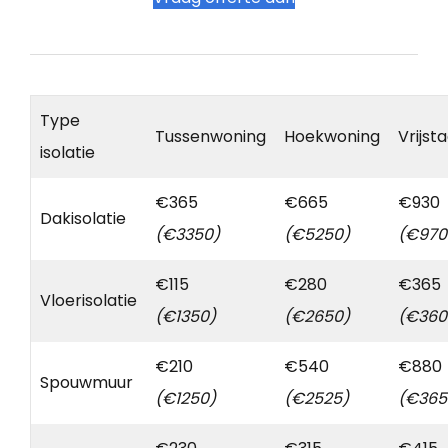
Type
Tussenwoning
Hoekwoning
Vrijst
isolatie
€365
€665
€930
Dakisolatie
(€3350)
(€5250)
(€970
€115
€280
€365
Vloerisolatie
(€1350)
(€2650)
(€360
€210
€540
€880
Spouwmuur
(€1250)
(€2525)
(€365