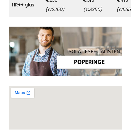
€230
€315
€415
HR++ glas
(€2250)
(€3350)
(€535