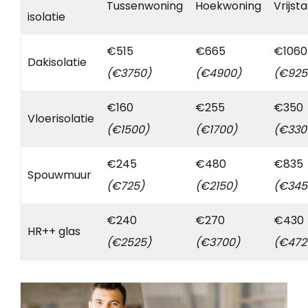
Tussenwoning
Hoekwoning
Vrijst
isolatie
€515
€665
€1060
Dakisolatie
(€3750)
(€4900)
(€925
€160
€255
€350
Vloerisolatie
(€1500)
(€1700)
(€330
€245
€480
€835
Spouwmuur
(€725)
(€2150)
(€345
€240
€270
€430
HR++ glas
(€2525)
(€3700)
(€472