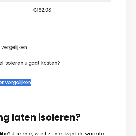
€162,08
n vergelijken
l isoleren u gaat kosten?
t vergelijken
ng laten isoleren?
onditie? Jammer, want zo verdwijnt de warmte