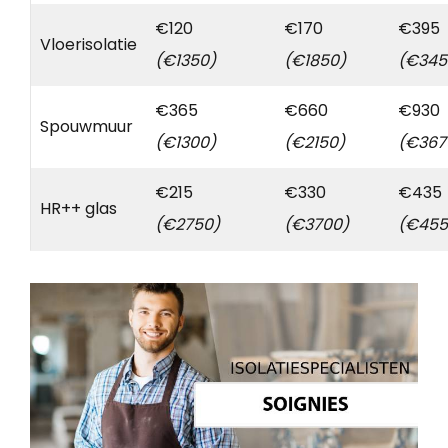
€120
€170
€395
Vloerisolatie
(€1350)
(€1850)
(€345
€365
€660
€930
Spouwmuur
(€1300)
(€2150)
(€367
€215
€330
€435
HR++ glas
(€2750)
(€3700)
(€455