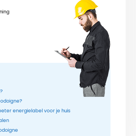
ning
n?
 Jodoigne?
ter energielabel voor je huis
alen
Jodoigne